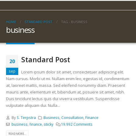
HOME
STANDARD POST
TAG -
BUSINESS
business
Standard Post
20
sep
Lorem ipsum dolor sit amet, consectetuer adipiscing elit.
Nam cursus. Morbi ut mi. Nullam enim leo, egestas id, condimentum
at, laoreet mattis, massa. Sed eleifend nonummy diam. Praesent
mauris ante, elementum et, bibendum at, posuere sit amet, nibh.
Duis tincidunt lectus quis dui viverra vestibulum. Suspendisse
vulputate aliquam dui. Nulla...
By
S. Terpstra
Business
,
Consultation
,
Finance
business
,
finance
,
sticky
19.992 Comments
READ MORE...