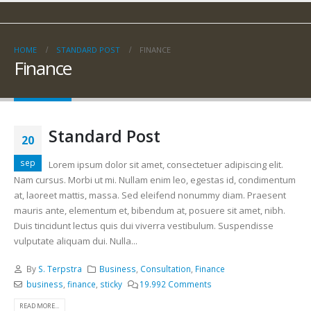
HOME
STANDARD POST
FINANCE
Finance
Standard Post
20
sep
Lorem ipsum dolor sit amet, consectetuer adipiscing elit.
Nam cursus. Morbi ut mi. Nullam enim leo, egestas id, condimentum
at, laoreet mattis, massa. Sed eleifend nonummy diam. Praesent
mauris ante, elementum et, bibendum at, posuere sit amet, nibh.
Duis tincidunt lectus quis dui viverra vestibulum. Suspendisse
vulputate aliquam dui. Nulla...
By
S. Terpstra
Business
,
Consultation
,
Finance
business
,
finance
,
sticky
19.992 Comments
READ MORE...