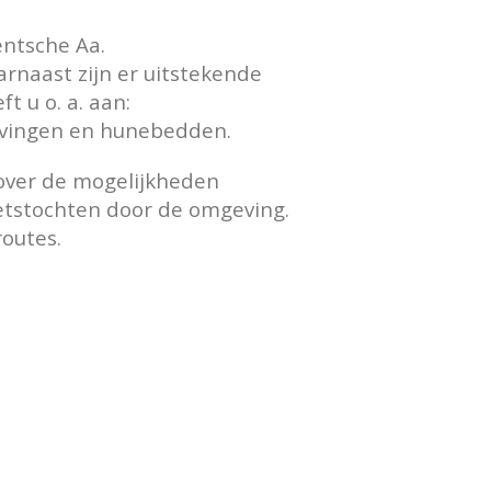
entsche Aa.
rnaast zijn er uitstekende
t u o. a. aan:
ivingen en hunebedden.
 over de mogelijkheden
ietstochten door de omgeving.
routes.