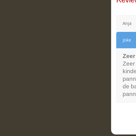
Anja
Joke
Zeer
Zeer 
kinde
pann
de ba
pann