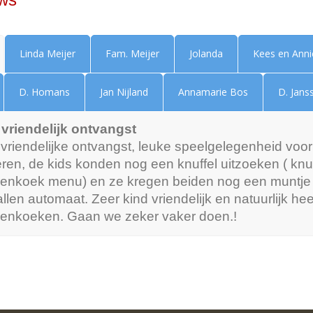
Linda Meijer
Fam. Meijer
Jolanda
Kees en Anni
D. Homans
Jan Nijland
Annamarie Bos
D. Jans
 vriendelijk ontvangst
vriendelijke ontvangst, leuke speelgelegenheid voor
ren, de kids konden nog een knuffel uitzoeken ( knuf
enkoek menu) en ze kregen beiden nog een muntje
llen automaat. Zeer kind vriendelijk en natuurlijk heer
enkoeken. Gaan we zeker vaker doen.!