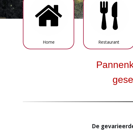
Home
Restaurant
Pannenko
gese
De gevarieerd