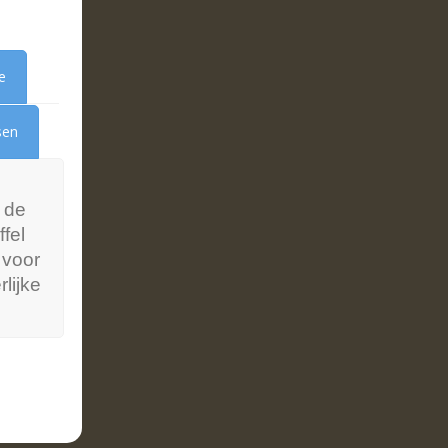
e
sen
 de
fel
 voor
lijke