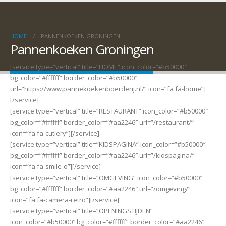
HOME
PANNENKOEKEN GRONINGEN
Pannenkoeken Groningen
[service type=”vertical” title=”HOME” icon_color=”#b50000″
bg_color=”#ffffff” border_color=”#b50000″
url=”https://www.pannekoekenboerderij.nl/” icon=”fa fa-home”]
[/service]
[service type=”vertical” title=”RESTAURANT” icon_color=”#b50000″
bg_color=”#ffffff” border_color=”#aa2246″ url=”/restaurant/”
icon=”fa fa-cutlery”][/service]
[service type=”vertical” title=”KIDSPAGINA” icon_color=”#b50000″
bg_color=”#ffffff” border_color=”#aa2246″ url=”/kidspagina/”
icon=”fa fa-smile-o”][/service]
[service type=”vertical” title=”OMGEVING” icon_color=”#b50000″
bg_color=”#ffffff” border_color=”#aa2246″ url=”/omgeving/”
icon=”fa fa-camera-retro”][/service]
[service type=”vertical” title=”OPENINGSTIJDEN”
icon_color=”#b50000″ bg_color=”#ffffff” border_color=”#aa2246″