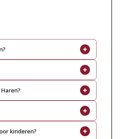
en?
n. Binnen is er een vernieuwde indoor
uin uitgerust met glijbanen en een
ukaart met favoriete gerechten, en de
ij Brinkzicht is door telefonisch
t bij aan een onvergetelijke en
aadzaam om vooraf te reserveren om
t Haren?
 ook speciale wensen doorgeven, zoals
mming voor gezinnen uit Haren vanwege
at uw bezoek optimaal voorbereid is.
boerderij en combineert dit met
ikt voor het hele gezin, met
 van veilige speelvoorzieningen, zowel
al Park Drentsche Aa geniet u van een
ermenukaart is die aansluit bij
oor kinderen?
catie die gemakkelijk bereikbaar is bij