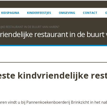
KIDSPAGINA
KINDERFEESTJES
OMGEVING
CONTACT
O
LIJKE RESTAURANT IN DE BUURT VAN HAREN?
riendelijke restaurant in de buurt
este kindvriendelijke res
Haren vindt u bij Pannenkoekenboerderij Brinkzicht in het n