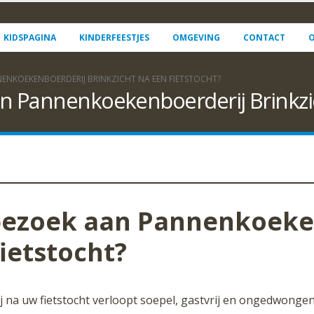
KIDSPAGINA
KINDERFEESTJES
OMGEVING
CONTACT
O
ENKOEKENBOERDERIJ BRINKZICHT NA EEN FIETSTOCHT?
n Pannenkoekenboerderij Brinkzic
bezoek aan Pannenkoeke
fietstocht?
a uw fietstocht verloopt soepel, gastvrij en ongedwongen