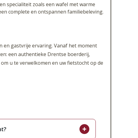
en specialiteit zoals een wafel met warme
een complete en ontspannen familiebeleving.
n en gastvrije ervaring. Vanaf het moment
en: een authentieke Drentse boerderij,
it om u te verwelkomen en uw fietstocht op de
ht?
nze ruime eigen parkeerplaats.