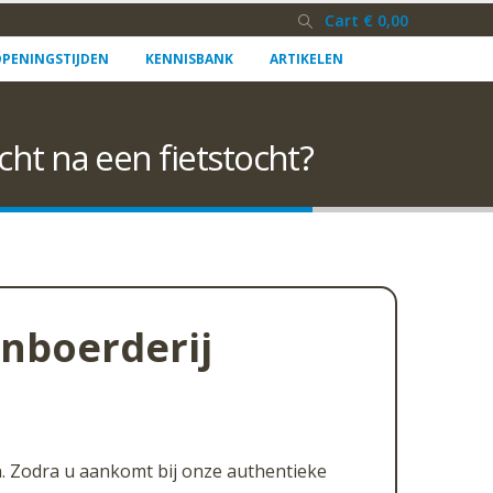
Cart
€
0,00
PENINGSTIJDEN
KENNISBANK
ARTIKELEN
ht na een fietstocht?
nboerderij
. Zodra u aankomt bij onze authentieke