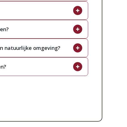
of binnen in de authentieke boerderij.
a u comfortabel zit. Dit
olgens een traditioneel eigen recept.
Drentse sfeer, perfect om bij te
 aan, perfect voor een complete
ren?
kers u met een glimlach van dienst zijn
 Wij bieden volop speelmogelijkheden
oos aansluit bij de authentieke
uiten kunnen de kinderen zich
en natuurlijke omgeving?
ers in alle rust genieten van een
k naar eetgelegenheden die direct aan
derij. Dit maakt uw bezoek een
naal park. Een authentieke
en?
 op plaatsen waar u direct kunt
ge en toegankelijke sfeer waar iedereen
van ambachtelijke gerechten. Zo geniet
elmogelijkheden bieden voor kinderen,
nderen zich kunnen vermaken terwijl
, draagt bij aan een complete en